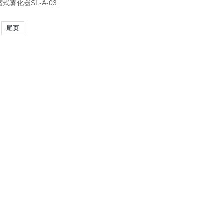
式雾化器SL-A-03
尾页