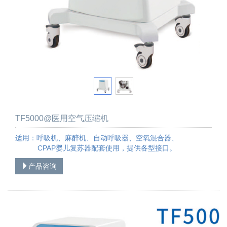
TF5000@医用空气压缩机
适用：呼吸机、麻醉机、自动呼吸器、空氧混合器、
CPAP婴儿复苏器配套使用，提供各型接口。
产品咨询