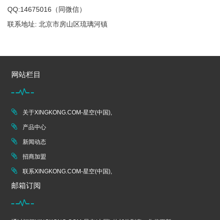
QQ:14675016（同微信）
联系地址: 北京市房山区琉璃河镇
网站栏目
关于XINGKONG.COM-星空(中国),
产品中心
新闻动态
招商加盟
联系XINGKONG.COM-星空(中国),
邮箱订阅