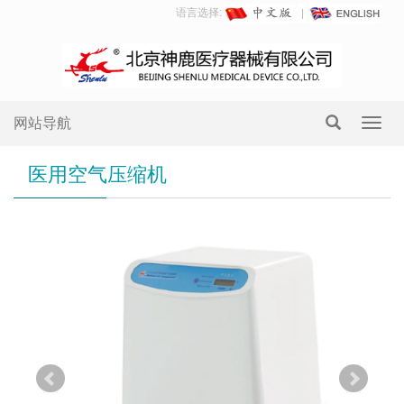
语言选择:
网站导航
Toggl
navig
医用空气压缩机